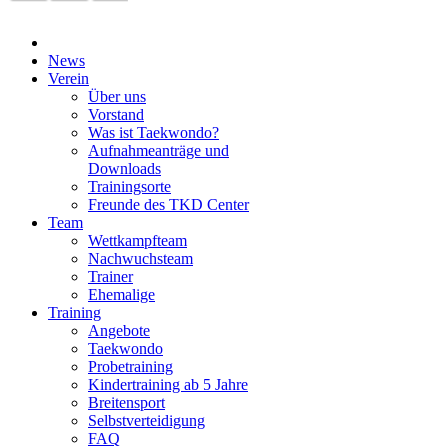
News
Verein
Über uns
Vorstand
Was ist Taekwondo?
Aufnahmeanträge und
Downloads
Trainingsorte
Freunde des TKD Center
Team
Wettkampfteam
Nachwuchsteam
Trainer
Ehemalige
Training
Angebote
Taekwondo
Probetraining
Kindertraining ab 5 Jahre
Breitensport
Selbstverteidigung
FAQ