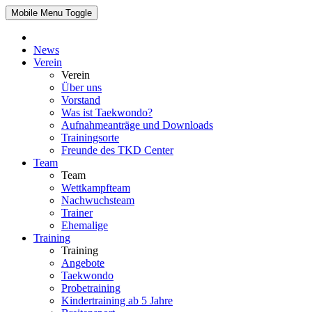
Mobile Menu Toggle
News
Verein
Verein
Über uns
Vorstand
Was ist Taekwondo?
Aufnahmeanträge und Downloads
Trainingsorte
Freunde des TKD Center
Team
Team
Wettkampfteam
Nachwuchsteam
Trainer
Ehemalige
Training
Training
Angebote
Taekwondo
Probetraining
Kindertraining ab 5 Jahre