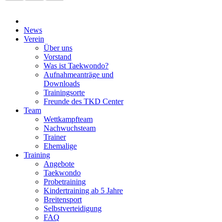
News
Verein
Über uns
Vorstand
Was ist Taekwondo?
Aufnahmeanträge und
Downloads
Trainingsorte
Freunde des TKD Center
Team
Wettkampfteam
Nachwuchsteam
Trainer
Ehemalige
Training
Angebote
Taekwondo
Probetraining
Kindertraining ab 5 Jahre
Breitensport
Selbstverteidigung
FAQ