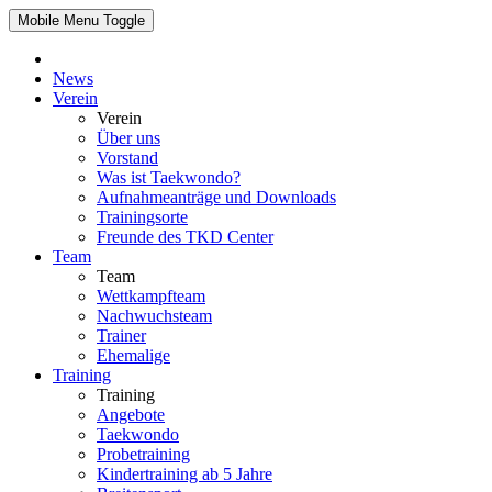
Mobile Menu Toggle
News
Verein
Verein
Über uns
Vorstand
Was ist Taekwondo?
Aufnahmeanträge und Downloads
Trainingsorte
Freunde des TKD Center
Team
Team
Wettkampfteam
Nachwuchsteam
Trainer
Ehemalige
Training
Training
Angebote
Taekwondo
Probetraining
Kindertraining ab 5 Jahre