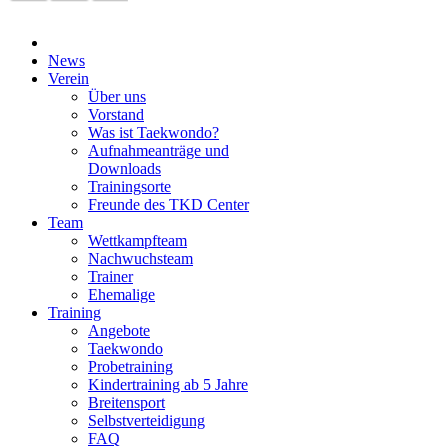
News
Verein
Über uns
Vorstand
Was ist Taekwondo?
Aufnahmeanträge und
Downloads
Trainingsorte
Freunde des TKD Center
Team
Wettkampfteam
Nachwuchsteam
Trainer
Ehemalige
Training
Angebote
Taekwondo
Probetraining
Kindertraining ab 5 Jahre
Breitensport
Selbstverteidigung
FAQ