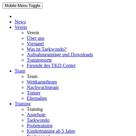
Mobile Menu Toggle
News
Verein
Verein
Über uns
Vorstand
Was ist Taekwondo?
Aufnahmeanträge und Downloads
Trainingsorte
Freunde des TKD Center
Team
Team
Wettkampfteam
Nachwuchsteam
Trainer
Ehemalige
Training
Training
Angebote
Taekwondo
Probetraining
Kindertraining ab 5 Jahre