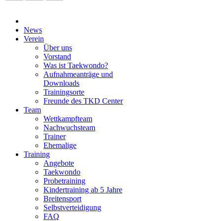
News
Verein
Über uns
Vorstand
Was ist Taekwondo?
Aufnahmeanträge und
Downloads
Trainingsorte
Freunde des TKD Center
Team
Wettkampfteam
Nachwuchsteam
Trainer
Ehemalige
Training
Angebote
Taekwondo
Probetraining
Kindertraining ab 5 Jahre
Breitensport
Selbstverteidigung
FAQ