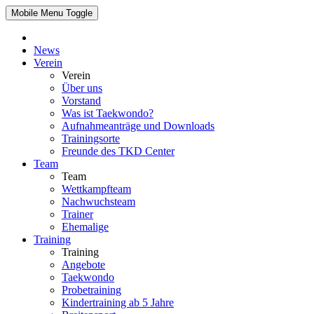
Mobile Menu Toggle
News
Verein
Verein
Über uns
Vorstand
Was ist Taekwondo?
Aufnahmeanträge und Downloads
Trainingsorte
Freunde des TKD Center
Team
Team
Wettkampfteam
Nachwuchsteam
Trainer
Ehemalige
Training
Training
Angebote
Taekwondo
Probetraining
Kindertraining ab 5 Jahre