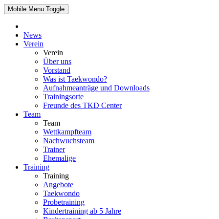
Mobile Menu Toggle
News
Verein
Verein
Über uns
Vorstand
Was ist Taekwondo?
Aufnahmeanträge und Downloads
Trainingsorte
Freunde des TKD Center
Team
Team
Wettkampfteam
Nachwuchsteam
Trainer
Ehemalige
Training
Training
Angebote
Taekwondo
Probetraining
Kindertraining ab 5 Jahre