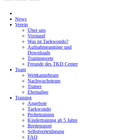
News
Verein
Über uns
Vorstand
Was ist Taekwondo?
Aufnahmeanträge und
Downloads
Trainingsorte
Freunde des TKD Center
Team
Wettkampfteam
Nachwuchsteam
Trainer
Ehemalige
Training
Angebote
Taekwondo
Probetraining
Kindertraining ab 5 Jahre
Breitensport
Selbstverteidigung
FAQ