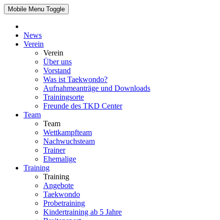
Mobile Menu Toggle
News
Verein
Verein
Über uns
Vorstand
Was ist Taekwondo?
Aufnahmeanträge und Downloads
Trainingsorte
Freunde des TKD Center
Team
Team
Wettkampfteam
Nachwuchsteam
Trainer
Ehemalige
Training
Training
Angebote
Taekwondo
Probetraining
Kindertraining ab 5 Jahre