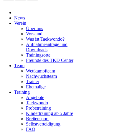
News
Verein
Über uns
Vorstand
Was ist Taekwondo?
Aufnahmeanträge und
Downloads
Trainingsorte
Freunde des TKD Center
Team
Wettkampfteam
Nachwuchsteam
Trainer
Ehemalige
Training
Angebote
Taekwondo
Probetraining
Kindertraining ab 5 Jahre
Breitensport
Selbstverteidigung
FAQ