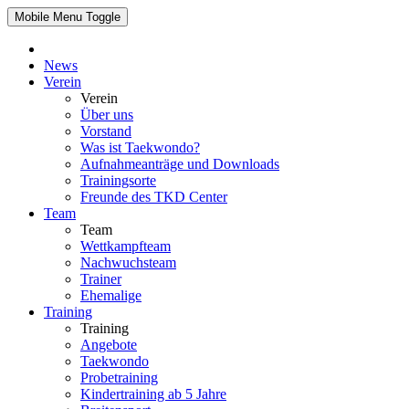
Mobile Menu Toggle
News
Verein
Verein
Über uns
Vorstand
Was ist Taekwondo?
Aufnahmeanträge und Downloads
Trainingsorte
Freunde des TKD Center
Team
Team
Wettkampfteam
Nachwuchsteam
Trainer
Ehemalige
Training
Training
Angebote
Taekwondo
Probetraining
Kindertraining ab 5 Jahre