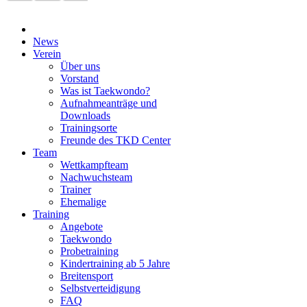
News
Verein
Über uns
Vorstand
Was ist Taekwondo?
Aufnahmeanträge und
Downloads
Trainingsorte
Freunde des TKD Center
Team
Wettkampfteam
Nachwuchsteam
Trainer
Ehemalige
Training
Angebote
Taekwondo
Probetraining
Kindertraining ab 5 Jahre
Breitensport
Selbstverteidigung
FAQ