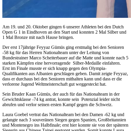
Am 19. und 20. Oktober gingen 6 unserer Athleten bei den Dutch
Open G 1 in Eindhoven an den Start und konnten 2 Mal Silber und
1 Mal Bronze mit nach Hause bringen.
Der erst 17jährige Feyyaz Gümüs ging erstmalig bei den Senioren
-58 kg für das Herren Nationalteam unter der Leitung von
Bundestrainer Marco Scheiterbauer auf die Matte und konnte nach 5
starken Kämpfen eine hervorragende Silber-Medaille einfahren.
Erst im Finale musste er sich knapp gegen den Olympia-
Qualifikanten aus Albanien geschlagen geben. Damit zeigte Feyyaz,
dass er durchaus bei den Senioren mithalten kann und dass er die
verlorene Jugend Weltmeisterschaft gut weggesteckt hat.
Sein Bruder Kaan Gümüs, der auch für das Nationalteam in der
Gewichtsklasse -74 kg antrat, konnte sein Potenzial leider nicht
abrufen und verlor seinen ersten Kampf gegen die Schweiz.
Laura Goebel vertrat das Nationalteam bei den Damen -62 kg und
gelangte nach 3 souveränen Siegen gegen Spanien, Großbritannien
und Montenegro ins Halbfinale; erst hier konnte sie von der späteren
Siegerin aus Chinese Taipei gestoppt werden. Somit konnte Laura