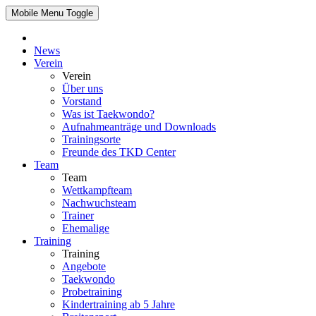
Mobile Menu Toggle
News
Verein
Verein
Über uns
Vorstand
Was ist Taekwondo?
Aufnahmeanträge und Downloads
Trainingsorte
Freunde des TKD Center
Team
Team
Wettkampfteam
Nachwuchsteam
Trainer
Ehemalige
Training
Training
Angebote
Taekwondo
Probetraining
Kindertraining ab 5 Jahre