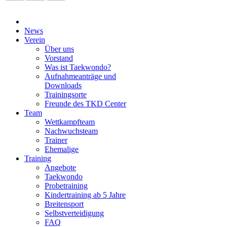
News
Verein
Über uns
Vorstand
Was ist Taekwondo?
Aufnahmeanträge und
Downloads
Trainingsorte
Freunde des TKD Center
Team
Wettkampfteam
Nachwuchsteam
Trainer
Ehemalige
Training
Angebote
Taekwondo
Probetraining
Kindertraining ab 5 Jahre
Breitensport
Selbstverteidigung
FAQ