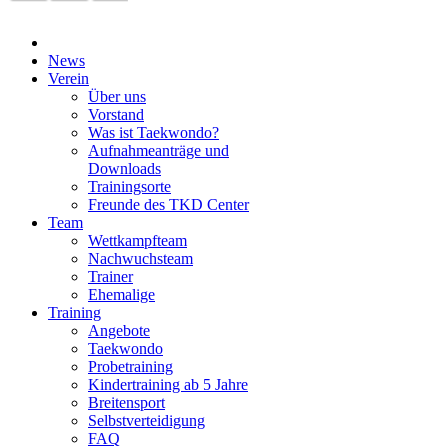
News
Verein
Über uns
Vorstand
Was ist Taekwondo?
Aufnahmeanträge und
Downloads
Trainingsorte
Freunde des TKD Center
Team
Wettkampfteam
Nachwuchsteam
Trainer
Ehemalige
Training
Angebote
Taekwondo
Probetraining
Kindertraining ab 5 Jahre
Breitensport
Selbstverteidigung
FAQ