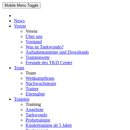
Mobile Menu Toggle
News
Verein
Verein
Über uns
Vorstand
Was ist Taekwondo?
Aufnahmeanträge und Downloads
Trainingsorte
Freunde des TKD Center
Team
Team
Wettkampfteam
Nachwuchsteam
Trainer
Ehemalige
Training
Training
Angebote
Taekwondo
Probetraining
Kindertraining ab 5 Jahre