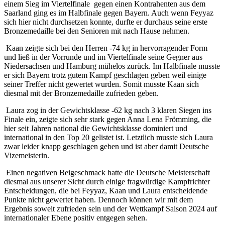
einem Sieg im Viertelfinale
gegen einen Kontrahenten aus dem
Saarland ging es im Halbfinale gegen Bayern. Auch wenn Feyyaz
sich hier nicht durchsetzen konnte, durfte er durchaus seine erste
Bronzemedaille bei den Senioren mit nach Hause nehmen.
Kaan zeigte sich bei den Herren -74 kg in hervorragender Form
und ließ in der Vorrunde und im Viertelfinale seine Gegner aus
Niedersachsen und Hamburg mühelos zurück. Im Halbfinale musste
er sich Bayern trotz gutem Kampf geschlagen geben weil einige
seiner Treffer nicht gewertet wurden. Somit musste Kaan sich
diesmal mit der Bronzemedaille zufrieden geben.
Laura zog in der Gewichtsklasse -62 kg nach 3 klaren Siegen ins
Finale ein, zeigte sich sehr stark gegen Anna Lena Frömming, die
hier seit Jahren national die Gewichtsklasse dominiert und
international in den Top 20 gelistet ist. Letztlich musste sich Laura
zwar leider knapp geschlagen geben und ist aber damit Deutsche
Vizemeisterin.
Einen negativen Beigeschmack hatte die Deutsche Meisterschaft
diesmal aus unserer Sicht durch einige fragwürdige Kampfrichter
Entscheidungen, die bei Feyyaz, Kaan und Laura entscheidende
Punkte nicht gewertet haben. Dennoch können wir mit dem
Ergebnis soweit zufrieden sein und der Wettkampf Saison 2024 auf
internationaler Ebene positiv entgegen sehen.