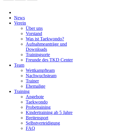
News
Verein
Über uns
Vorstand
Was ist Taekwondo?
Aufnahmeanträge und
Downloads
Trainingsorte
Freunde des TKD Center
Team
Wettkampfteam
Nachwuchsteam
Trainer
Ehemalige
Training
Angebote
Taekwondo
Probetraining
Kindertraining ab 5 Jahre
Breitensport
Selbstverteidigung
FAQ