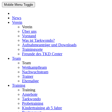
Mobile Menu Toggle
News
Verein
Verein
Über uns
Vorstand
Was ist Taekwondo?
Aufnahmeanträge und Downloads
Trainingsorte
Freunde des TKD Center
Team
Team
Wettkampfteam
Nachwuchsteam
Trainer
Ehemalige
Training
Training
Angebote
Taekwondo
Probetraining
Kindertraining ab 5 Jahre