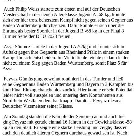
Auch Philip Weiss startete zum ersten mal auf der Deutschen
Meisterschaft in der neuen Altersklasse Jugend A -68 kg, konnte
sich aber hier trotz beherztem Kampf nicht gegen seinen Gegner aus
Baden Württemberg durchsetzen. Dafür konnte er sich über die
Ehrung als bester Sportler in der Jugend B -68 kg in der Final 8
Turnier Serie der DTU 2023 freuen.
Asya Sönmez startete in der Jugend A-52kg und konnte sich im
Auftakt gegen ihre Gegnerin aus Rheinland Pfalz in einem starken
Kampf für sich entscheiden. Im Viertelfinale reichte es dann leider
nicht zu einem Sieg gegen Baden Württemberg, somit Platz 5 für
Asya.
Feyyaz Gümüs ging gewohnt routiniert in das Turnier und ließ
seine Gegner aus Baden Württemberg und Bayern in 3 Kämpfen bis
zum Final Einzug chanchenlos zurück. Hier konnte er sein Potential
leider nicht voll ausspielen und unterlag dem Kontrahenten aus
Nordrhein Westfalen denkbar knapp. Damit ist Feyyaz diesmal
Deutscher Vizemeister seiner Klasse.
Am Sonntag standen die Kämpfe der Senioren an und auch hier
ging Feyyaz mit gerade einmal 16 Jahren in der Gewichtsklasse -58
kg an den Start. Er zeigte eine starke Leistung und zeigte, dass er
auch den deutlich älteren Gegnern durchaus gewachsen ist. Nach