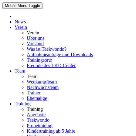
Mobile Menu Toggle
News
Verein
Verein
Über uns
Vorstand
Was ist Taekwondo?
Aufnahmeanträge und Downloads
Trainingsorte
Freunde des TKD Center
Team
Team
Wettkampfteam
Nachwuchsteam
Trainer
Ehemalige
Training
Training
Angebote
Taekwondo
Probetraining
Kindertraining ab 5 Jahre