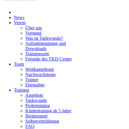
News
Verein
Über uns
Vorstand
Was ist Taekwondo?
Aufnahmeanträge und
Downloads
Trainingsorte
Freunde des TKD Center
Team
Wettkampfteam
Nachwuchsteam
Trainer
Ehemalige
Training
Angebote
Taekwondo
Probetraining
Kindertraining ab 5 Jahre
Breitensport
Selbstverteidigung
FAQ