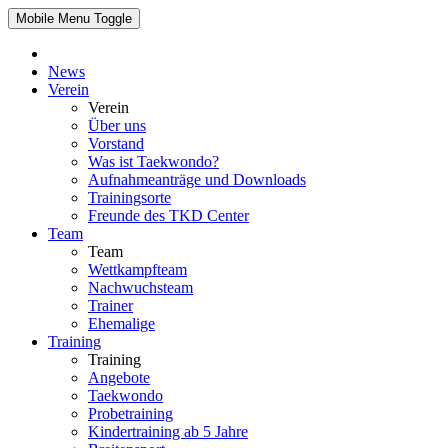
Mobile Menu Toggle
News
Verein
Verein
Über uns
Vorstand
Was ist Taekwondo?
Aufnahmeanträge und Downloads
Trainingsorte
Freunde des TKD Center
Team
Team
Wettkampfteam
Nachwuchsteam
Trainer
Ehemalige
Training
Training
Angebote
Taekwondo
Probetraining
Kindertraining ab 5 Jahre