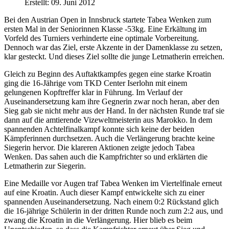
Erstellt: 09. Juni 2012
Bei den Austrian Open in Innsbruck startete Tabea Wenken zum
ersten Mal in der Seniorinnen Klasse -53kg. Eine Erkältung im
Vorfeld des Turniers verhinderte eine optimale Vorbereitung.
Dennoch war das Ziel, erste Akzente in der Damenklasse zu setzen,
klar gesteckt. Und dieses Ziel sollte die junge Letmatherin erreichen.
Gleich zu Beginn des Auftaktkampfes gegen eine starke Kroatin
ging die 16-Jährige vom TKD Center Iserlohn mit einem
gelungenen Kopftreffer klar in Führung. Im Verlauf der
Auseinandersetzung kam ihre Gegnerin zwar noch heran, aber den
Sieg gab sie nicht mehr aus der Hand. In der nächsten Runde traf sie
dann auf die amtierende Vizeweltmeisterin aus Marokko. In dem
spannenden Achtelfinalkampf konnte sich keine der beiden
Kämpferinnen durchsetzen. Auch die Verlängerung brachte keine
Siegerin hervor. Die klareren Aktionen zeigte jedoch Tabea
Wenken. Das sahen auch die Kampfrichter so und erklärten die
Letmatherin zur Siegerin.
Eine Medaille vor Augen traf Tabea Wenken im Viertelfinale erneut
auf eine Kroatin. Auch dieser Kampf entwickelte sich zu einer
spannenden Auseinandersetzung. Nach einem 0:2 Rückstand glich
die 16-jährige Schülerin in der dritten Runde noch zum 2:2 aus, und
zwang die Kroatin in die Verlängerung. Hier blieb es beim