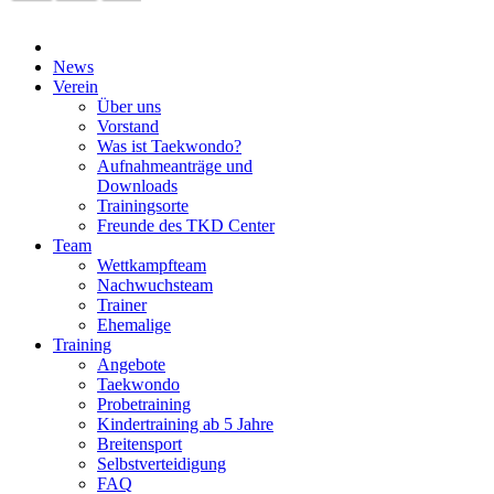
News
Verein
Über uns
Vorstand
Was ist Taekwondo?
Aufnahmeanträge und
Downloads
Trainingsorte
Freunde des TKD Center
Team
Wettkampfteam
Nachwuchsteam
Trainer
Ehemalige
Training
Angebote
Taekwondo
Probetraining
Kindertraining ab 5 Jahre
Breitensport
Selbstverteidigung
FAQ