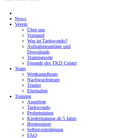
News
Verein
Über uns
Vorstand
Was ist Taekwondo?
Aufnahmeanträge und
Downloads
Trainingsorte
Freunde des TKD Center
Team
Wettkampfteam
Nachwuchsteam
Trainer
Ehemalige
Training
Angebote
Taekwondo
Probetraining
Kindertraining ab 5 Jahre
Breitensport
Selbstverteidigung
FAQ