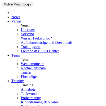
Mobile Menu Toggle
News
Verein
Verein
Über uns
Vorstand
Was ist Taekwondo?
Aufnahmeanträge und Downloads
Trainingsorte
Freunde des TKD Center
Team
Team
Wettkampfteam
Nachwuchsteam
Trainer
Ehemalige
Training
Training
Angebote
Taekwondo
Probetraining
Kindertraining ab 5 Jahre