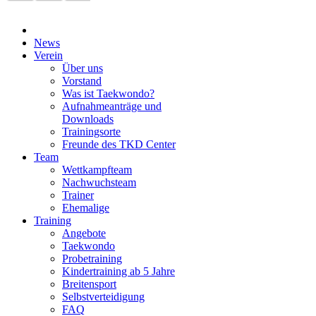
News
Verein
Über uns
Vorstand
Was ist Taekwondo?
Aufnahmeanträge und
Downloads
Trainingsorte
Freunde des TKD Center
Team
Wettkampfteam
Nachwuchsteam
Trainer
Ehemalige
Training
Angebote
Taekwondo
Probetraining
Kindertraining ab 5 Jahre
Breitensport
Selbstverteidigung
FAQ