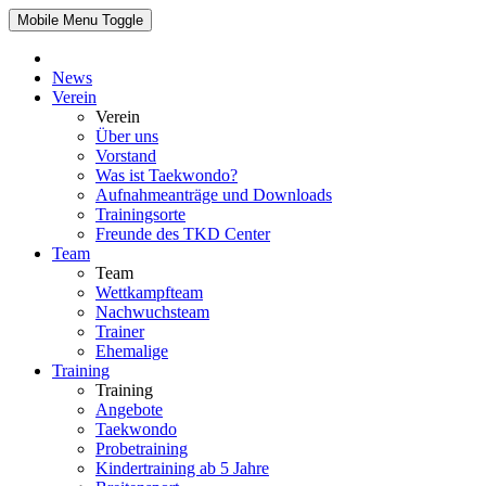
Mobile Menu Toggle
News
Verein
Verein
Über uns
Vorstand
Was ist Taekwondo?
Aufnahmeanträge und Downloads
Trainingsorte
Freunde des TKD Center
Team
Team
Wettkampfteam
Nachwuchsteam
Trainer
Ehemalige
Training
Training
Angebote
Taekwondo
Probetraining
Kindertraining ab 5 Jahre