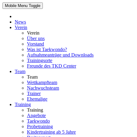
Mobile Menu Toggle
News
Verein
Verein
Über uns
Vorstand
Was ist Taekwondo?
Aufnahmeanträge und Downloads
Trainingsorte
Freunde des TKD Center
Team
Team
Wettkampfteam
Nachwuchsteam
Trainer
Ehemalige
Training
Training
Angebote
Taekwondo
Probetraining
Kindertraining ab 5 Jahre