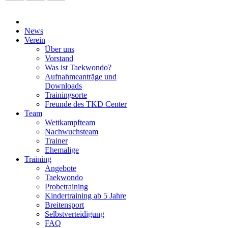
News
Verein
Über uns
Vorstand
Was ist Taekwondo?
Aufnahmeanträge und
Downloads
Trainingsorte
Freunde des TKD Center
Team
Wettkampfteam
Nachwuchsteam
Trainer
Ehemalige
Training
Angebote
Taekwondo
Probetraining
Kindertraining ab 5 Jahre
Breitensport
Selbstverteidigung
FAQ