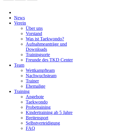
News
Verein
Über uns
Vorstand
Was ist Taekwondo?
Aufnahmeanträge und
Downloads
Trainingsorte
Freunde des TKD Center
Team
Wettkampfteam
Nachwuchsteam
Trainer
Ehemalige
Training
Angebote
Taekwondo
Probetraining
Kindertraining ab 5 Jahre
Breitensport
Selbstverteidigung
FAQ