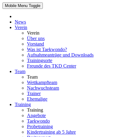
Mobile Menu Toggle
News
Verein
Verein
Über uns
Vorstand
Was ist Taekwondo?
Aufnahmeanträge und Downloads
Trainingsorte
Freunde des TKD Center
Team
Team
Wettkampfteam
Nachwuchsteam
Trainer
Ehemalige
Training
Training
Angebote
Taekwondo
Probetraining
Kindertraining ab 5 Jahre