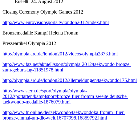
Erstellt: 24. August 2012
Closing Ceremony Olympic Games 2012
http://www.eurovisionsports.tv/london2012/index.html
Bronzemedaille Kampf Helena Fromm
Presseartikel Olympia 2012
http://olympia.ard.de/london2012/videos/olympia2873.html
http://www.faz.net/aktuell/sport/olympia-2012/taekwondo-bronze-
zum-geburtstag-11851978.html
http://olympia.ard.de/london2012/allemeldungen/taekwondo175.html
http://www.stern.de/sport/olympia/olympia-
2012/sportarten/kampfsport/bronze-fuer-fromm-zweite-deutsche-
taekwondo-medaille-1876079.html
http://www.fr-online.de/taekwondo/taekwondoka-fromm--fuer-
bronze-einmal-um-die-welt,16707998,16859792.html