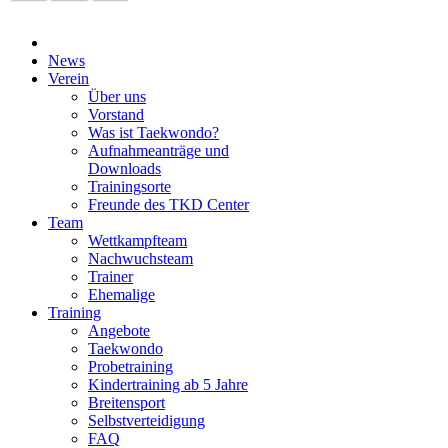
News
Verein
Über uns
Vorstand
Was ist Taekwondo?
Aufnahmeanträge und
Downloads
Trainingsorte
Freunde des TKD Center
Team
Wettkampfteam
Nachwuchsteam
Trainer
Ehemalige
Training
Angebote
Taekwondo
Probetraining
Kindertraining ab 5 Jahre
Breitensport
Selbstverteidigung
FAQ