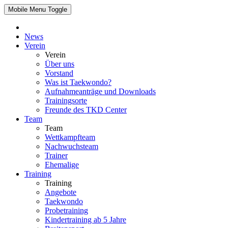
Mobile Menu Toggle
News
Verein
Verein
Über uns
Vorstand
Was ist Taekwondo?
Aufnahmeanträge und Downloads
Trainingsorte
Freunde des TKD Center
Team
Team
Wettkampfteam
Nachwuchsteam
Trainer
Ehemalige
Training
Training
Angebote
Taekwondo
Probetraining
Kindertraining ab 5 Jahre