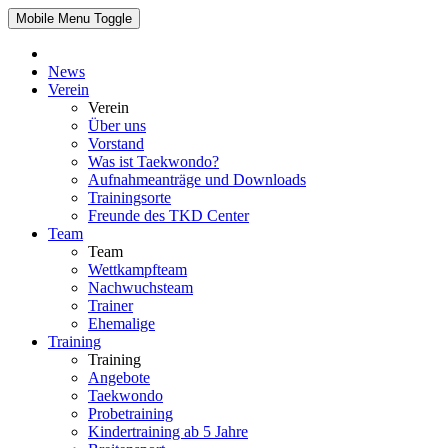
Mobile Menu Toggle
News
Verein
Verein
Über uns
Vorstand
Was ist Taekwondo?
Aufnahmeanträge und Downloads
Trainingsorte
Freunde des TKD Center
Team
Team
Wettkampfteam
Nachwuchsteam
Trainer
Ehemalige
Training
Training
Angebote
Taekwondo
Probetraining
Kindertraining ab 5 Jahre