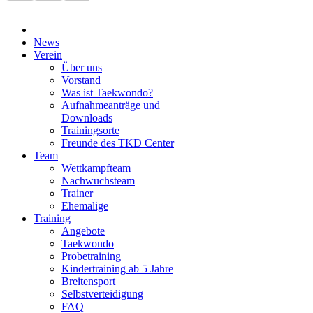
News
Verein
Über uns
Vorstand
Was ist Taekwondo?
Aufnahmeanträge und
Downloads
Trainingsorte
Freunde des TKD Center
Team
Wettkampfteam
Nachwuchsteam
Trainer
Ehemalige
Training
Angebote
Taekwondo
Probetraining
Kindertraining ab 5 Jahre
Breitensport
Selbstverteidigung
FAQ