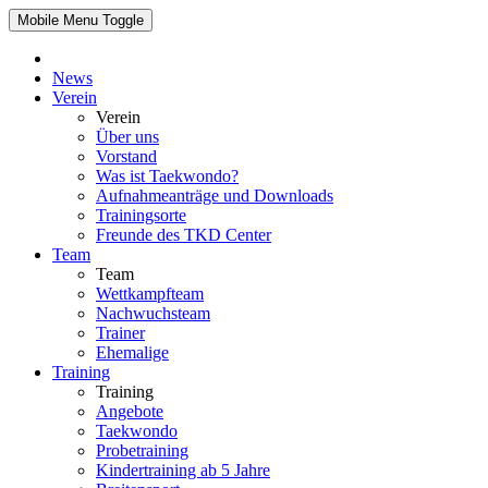
Mobile Menu Toggle
News
Verein
Verein
Über uns
Vorstand
Was ist Taekwondo?
Aufnahmeanträge und Downloads
Trainingsorte
Freunde des TKD Center
Team
Team
Wettkampfteam
Nachwuchsteam
Trainer
Ehemalige
Training
Training
Angebote
Taekwondo
Probetraining
Kindertraining ab 5 Jahre