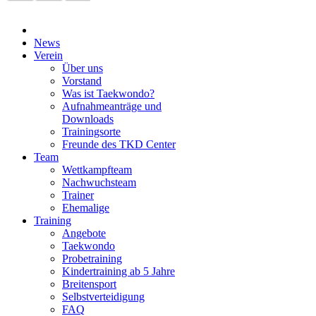
News
Verein
Über uns
Vorstand
Was ist Taekwondo?
Aufnahmeanträge und
Downloads
Trainingsorte
Freunde des TKD Center
Team
Wettkampfteam
Nachwuchsteam
Trainer
Ehemalige
Training
Angebote
Taekwondo
Probetraining
Kindertraining ab 5 Jahre
Breitensport
Selbstverteidigung
FAQ