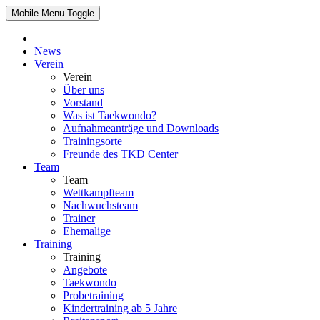
Mobile Menu Toggle
News
Verein
Verein
Über uns
Vorstand
Was ist Taekwondo?
Aufnahmeanträge und Downloads
Trainingsorte
Freunde des TKD Center
Team
Team
Wettkampfteam
Nachwuchsteam
Trainer
Ehemalige
Training
Training
Angebote
Taekwondo
Probetraining
Kindertraining ab 5 Jahre