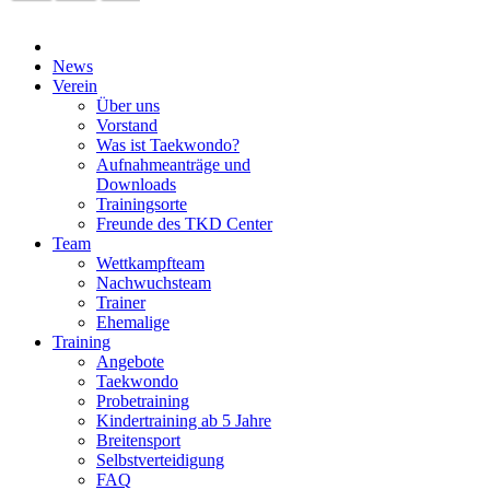
News
Verein
Über uns
Vorstand
Was ist Taekwondo?
Aufnahmeanträge und
Downloads
Trainingsorte
Freunde des TKD Center
Team
Wettkampfteam
Nachwuchsteam
Trainer
Ehemalige
Training
Angebote
Taekwondo
Probetraining
Kindertraining ab 5 Jahre
Breitensport
Selbstverteidigung
FAQ