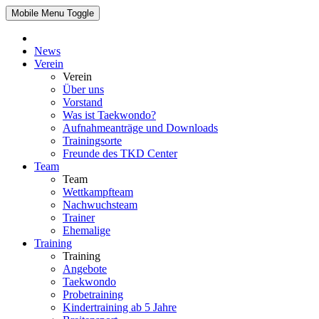
Mobile Menu Toggle
News
Verein
Verein
Über uns
Vorstand
Was ist Taekwondo?
Aufnahmeanträge und Downloads
Trainingsorte
Freunde des TKD Center
Team
Team
Wettkampfteam
Nachwuchsteam
Trainer
Ehemalige
Training
Training
Angebote
Taekwondo
Probetraining
Kindertraining ab 5 Jahre