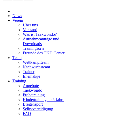
News
Verein
Über uns
Vorstand
Was ist Taekwondo?
Aufnahmeanträge und
Downloads
Trainingsorte
Freunde des TKD Center
Team
Wettkampfteam
Nachwuchsteam
Trainer
Ehemalige
Training
Angebote
Taekwondo
Probetraining
Kindertraining ab 5 Jahre
Breitensport
Selbstverteidigung
FAQ