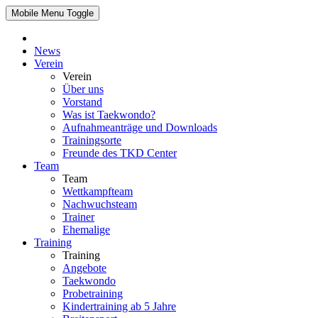
Mobile Menu Toggle
News
Verein
Verein
Über uns
Vorstand
Was ist Taekwondo?
Aufnahmeanträge und Downloads
Trainingsorte
Freunde des TKD Center
Team
Team
Wettkampfteam
Nachwuchsteam
Trainer
Ehemalige
Training
Training
Angebote
Taekwondo
Probetraining
Kindertraining ab 5 Jahre