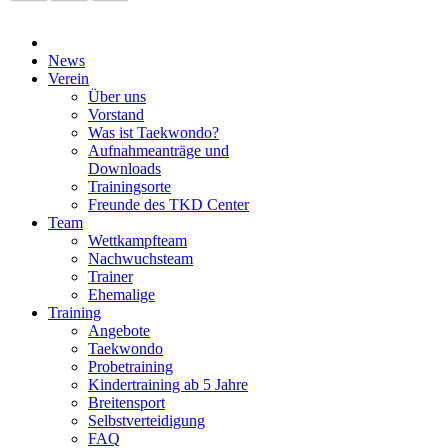
News
Verein
Über uns
Vorstand
Was ist Taekwondo?
Aufnahmeanträge und
Downloads
Trainingsorte
Freunde des TKD Center
Team
Wettkampfteam
Nachwuchsteam
Trainer
Ehemalige
Training
Angebote
Taekwondo
Probetraining
Kindertraining ab 5 Jahre
Breitensport
Selbstverteidigung
FAQ