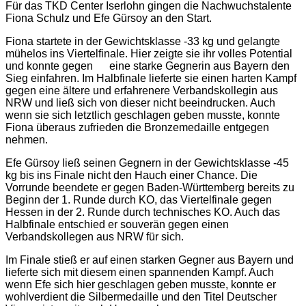
Für das TKD Center Iserlohn gingen die Nachwuchstalente
Fiona Schulz und Efe Gürsoy an den Start.
Fiona startete in der Gewichtsklasse -33 kg und gelangte
mühelos ins Viertelfinale. Hier zeigte sie ihr volles Potential
und konnte
gegen
eine starke Gegnerin aus Bayern den
Sieg einfahren. Im Halbfinale lieferte sie einen harten Kampf
gegen eine ältere und erfahrenere Verbandskollegin aus
NRW und ließ sich von dieser nicht beeindrucken. Auch
wenn sie sich letztlich geschlagen geben musste, konnte
Fiona überaus zufrieden die Bronzemedaille entgegen
nehmen.
Efe Gürsoy ließ seinen Gegnern in der Gewichtsklasse -45
kg bis ins Finale nicht den Hauch einer Chance. Die
Vorrunde beendete er gegen Baden-Württemberg bereits zu
Beginn der 1. Runde durch KO, das Viertelfinale gegen
Hessen in der 2. Runde durch technisches KO. Auch das
Halbfinale entschied er souverän gegen einen
Verbandskollegen aus NRW für sich.
Im Finale stieß er auf einen starken Gegner aus Bayern und
lieferte sich mit diesem einen spannenden Kampf. Auch
wenn Efe sich hier geschlagen geben musste, konnte er
wohlverdient die Silbermedaille und den Titel Deutscher