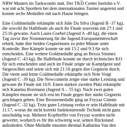
NRW Masters im Taekwondo statt. Der TKD Center Iserlohn e.V.
war mit acht Sportlern bei dem internationalen Turnier angereist und
konnte sechs Medaillen mit nach Hause bringen.
Eine Goldmedaille erkämpfte sich Julie Da Silva (Jugend B -37 kg),
die sowohl ihr Halbfinale als auch ihr Finale souverän mit 27:1 und
25:16 gewann. Auch Laura Goebel (Jugend A -49 kg), die einen
Tag zuvor ihre Nominierung für die Jugend-
Europameisterschaft
erhielt, hatte ihre beiden Gegnerinnen zu jeder Minute unter
Kontrolle. Ihre Kämpfe konnte sie mit 15:2 und 9:3 für sich
entscheiden. Eine weitere Goldmedaille ging an Beyza Sönmez
(Jugend C -43 kg). Ihr Halbfinale konnte sie durch technisches KO
für sich entscheiden und auch im Finale zeigte sie Kampfgeist und
Siegeswillen und setzte sich mit 21:16 gegen ihre Gegnerin durch.
Die vierte und letzte Goldmedaille erkämpfte sich Nele Voigt
(Jugend C -39 kg). Die Newcomerin zeigte eine starke Leistung und
gewann ihr Finale mit 16:9. Einen starken zweiten Platz erkämpfte
sich Katarina Borrmann (Jugend A – 55 kg). Nach zwei guten
Kämpfen musste sie sich erst im Finale gegen ihre starke Gegnerin
geschlagen geben. Eine Bronzemedaille ging an Feyyaz Gümüs
(Jugend C -32 kg). Trotz guter Leistung verlor er sein Halbfinale mit
11:17, woran die nicht korrekt funktionierende Technik nicht ganz
unschuldig war. Mehrere Kopftreffer von Feyyaz wurden nicht
gewertet, wodurch es für ihn schwierig war, seinen Rückstand
aufzuholen. Ohne Medaille mussten diesmal Katharina Van den