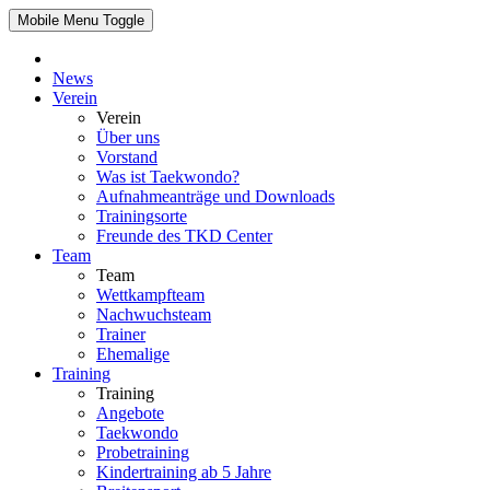
Mobile Menu Toggle
News
Verein
Verein
Über uns
Vorstand
Was ist Taekwondo?
Aufnahmeanträge und Downloads
Trainingsorte
Freunde des TKD Center
Team
Team
Wettkampfteam
Nachwuchsteam
Trainer
Ehemalige
Training
Training
Angebote
Taekwondo
Probetraining
Kindertraining ab 5 Jahre