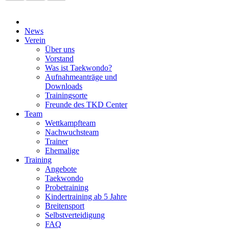
News
Verein
Über uns
Vorstand
Was ist Taekwondo?
Aufnahmeanträge und
Downloads
Trainingsorte
Freunde des TKD Center
Team
Wettkampfteam
Nachwuchsteam
Trainer
Ehemalige
Training
Angebote
Taekwondo
Probetraining
Kindertraining ab 5 Jahre
Breitensport
Selbstverteidigung
FAQ