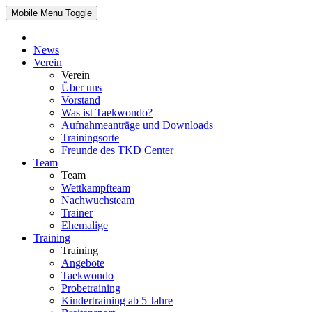
Mobile Menu Toggle
News
Verein
Verein
Über uns
Vorstand
Was ist Taekwondo?
Aufnahmeanträge und Downloads
Trainingsorte
Freunde des TKD Center
Team
Team
Wettkampfteam
Nachwuchsteam
Trainer
Ehemalige
Training
Training
Angebote
Taekwondo
Probetraining
Kindertraining ab 5 Jahre