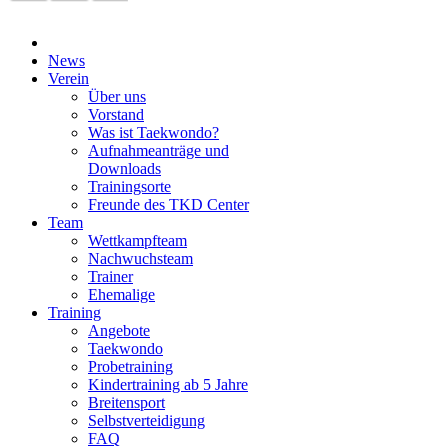
News
Verein
Über uns
Vorstand
Was ist Taekwondo?
Aufnahmeanträge und
Downloads
Trainingsorte
Freunde des TKD Center
Team
Wettkampfteam
Nachwuchsteam
Trainer
Ehemalige
Training
Angebote
Taekwondo
Probetraining
Kindertraining ab 5 Jahre
Breitensport
Selbstverteidigung
FAQ