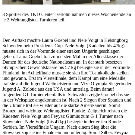
3 Sportler des TKD Center Iserlohn nahmen dieses Wochenende an
je 2 Weltranglisten Turnieren teil.
Den Auftakt machte Laura Goebel und Nele Voigt in Helsingborg
Schweden beim Presidents Cup. Nele Voigt (Kadetten bis 47kg)
musste sich in der Vorrunde einer straken Ungarin geschlagen
geben. Laura Goebel trat zum ersten Mal in der Altersklasse der
Damen für das deutsche Nationalteam an. In der stark besetzen
olympischen Gewichtsklasse bis 57 kg besiegte sie in der Vorrunde
Finnland. im Achtelfinale musste sie sich ihre Teamkollegin stellen
und gewann. Erst im Viertelfinale, dem Kampf um eine Medaille,
traf sie auf die Jugend Weltmeisterin und Vize Olympia Siegerin der
Jugend A. Zolotic aus den USA und unterlag. Beim darauf
folgenden G1 Turnier ebenfalls in Schweden zeigte Goebel das sie
in der Weltspitze angekommen ist. Nach 2 Siegen über Spanien und
die Ukraine traf sie wieder auf die starke Amerikanerin. Somit
Bronze und wichtige Weltranglisten Punkte. Zeitgleich reisten die
Kadetten Nele Voigt und Feyyaz Gümüs zum G 1 Turnier nach
Slowenien. Nele Voigt (bis 47kg) besiegte in der ersten Runde
Serbien. Im Viertelfinale Ungarn. Nach einem Sieg über die
Slowakei zog sie ins Finale ein und unterlag. Somit Silber. Feyyaz