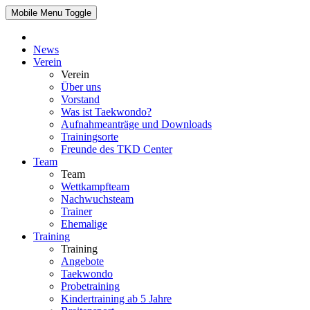
Mobile Menu Toggle
News
Verein
Verein
Über uns
Vorstand
Was ist Taekwondo?
Aufnahmeanträge und Downloads
Trainingsorte
Freunde des TKD Center
Team
Team
Wettkampfteam
Nachwuchsteam
Trainer
Ehemalige
Training
Training
Angebote
Taekwondo
Probetraining
Kindertraining ab 5 Jahre