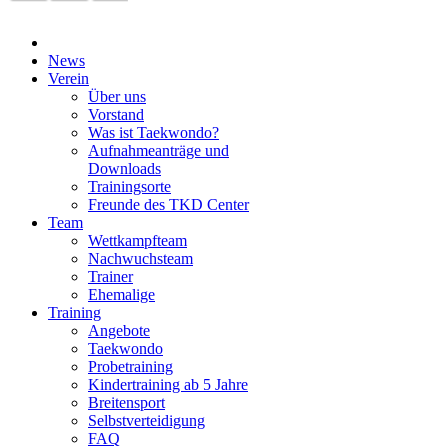
News
Verein
Über uns
Vorstand
Was ist Taekwondo?
Aufnahmeanträge und
Downloads
Trainingsorte
Freunde des TKD Center
Team
Wettkampfteam
Nachwuchsteam
Trainer
Ehemalige
Training
Angebote
Taekwondo
Probetraining
Kindertraining ab 5 Jahre
Breitensport
Selbstverteidigung
FAQ