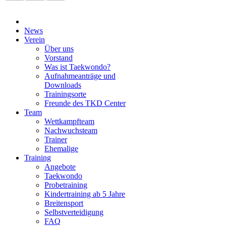
News
Verein
Über uns
Vorstand
Was ist Taekwondo?
Aufnahmeanträge und
Downloads
Trainingsorte
Freunde des TKD Center
Team
Wettkampfteam
Nachwuchsteam
Trainer
Ehemalige
Training
Angebote
Taekwondo
Probetraining
Kindertraining ab 5 Jahre
Breitensport
Selbstverteidigung
FAQ