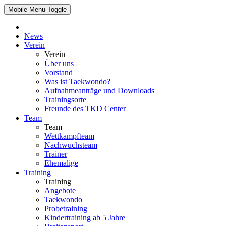
Mobile Menu Toggle
News
Verein
Verein
Über uns
Vorstand
Was ist Taekwondo?
Aufnahmeanträge und Downloads
Trainingsorte
Freunde des TKD Center
Team
Team
Wettkampfteam
Nachwuchsteam
Trainer
Ehemalige
Training
Training
Angebote
Taekwondo
Probetraining
Kindertraining ab 5 Jahre