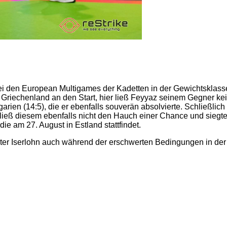
ei den European Multigames der Kadetten in der Gewichtsklasse
n Griechenland an den Start, hier ließ Feyyaz seinem Gegner k
ien (14:5), die er ebenfalls souverän absolvierte. Schließlich
z ließ diesem ebenfalls nicht den Hauch einer Chance und siegte
ie am 27. August in Estland stattfindet.
Center Iserlohn auch während der erschwerten Bedingungen in d