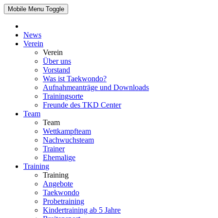
Mobile Menu Toggle
News
Verein
Verein
Über uns
Vorstand
Was ist Taekwondo?
Aufnahmeanträge und Downloads
Trainingsorte
Freunde des TKD Center
Team
Team
Wettkampfteam
Nachwuchsteam
Trainer
Ehemalige
Training
Training
Angebote
Taekwondo
Probetraining
Kindertraining ab 5 Jahre