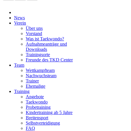
News
Verein
Über uns
Vorstand
Was ist Taekwondo?
Aufnahmeanträge und
Downloads
Trainingsorte
Freunde des TKD Center
Team
Wettkampfteam
Nachwuchsteam
Trainer
Ehemalige
Training
Angebote
Taekwondo
Probetraining
Kindertraining ab 5 Jahre
Breitensport
Selbstverteidigung
FAQ