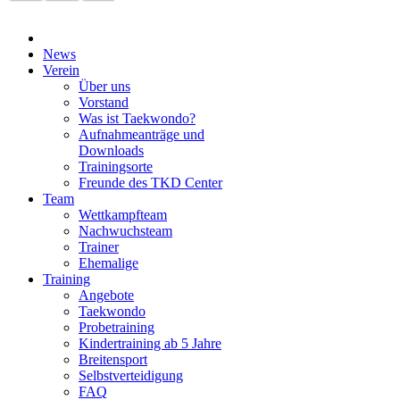
News
Verein
Über uns
Vorstand
Was ist Taekwondo?
Aufnahmeanträge und
Downloads
Trainingsorte
Freunde des TKD Center
Team
Wettkampfteam
Nachwuchsteam
Trainer
Ehemalige
Training
Angebote
Taekwondo
Probetraining
Kindertraining ab 5 Jahre
Breitensport
Selbstverteidigung
FAQ