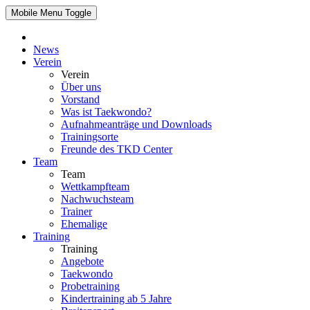
Mobile Menu Toggle
News
Verein
Verein
Über uns
Vorstand
Was ist Taekwondo?
Aufnahmeanträge und Downloads
Trainingsorte
Freunde des TKD Center
Team
Team
Wettkampfteam
Nachwuchsteam
Trainer
Ehemalige
Training
Training
Angebote
Taekwondo
Probetraining
Kindertraining ab 5 Jahre