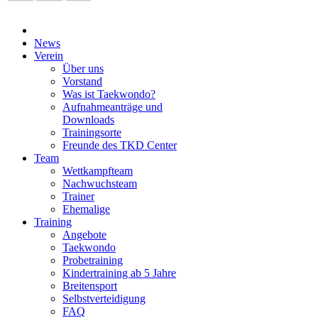
News
Verein
Über uns
Vorstand
Was ist Taekwondo?
Aufnahmeanträge und
Downloads
Trainingsorte
Freunde des TKD Center
Team
Wettkampfteam
Nachwuchsteam
Trainer
Ehemalige
Training
Angebote
Taekwondo
Probetraining
Kindertraining ab 5 Jahre
Breitensport
Selbstverteidigung
FAQ