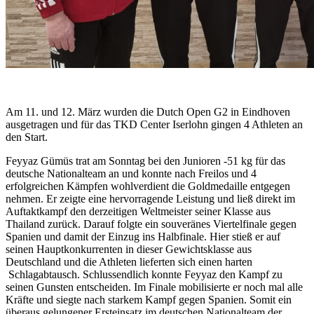
Am 11. und 12. März wurden die Dutch Open G2 in Eindhoven
ausgetragen und für das TKD Center Iserlohn gingen 4 Athleten an
den Start.
Feyyaz Gümüs trat am Sonntag bei den Junioren -51 kg für das
deutsche Nationalteam an und konnte nach Freilos und 4
erfolgreichen Kämpfen wohlverdient die Goldmedaille entgegen
nehmen. Er zeigte eine hervorragende Leistung und ließ direkt im
Auftaktkampf den derzeitigen Weltmeister seiner Klasse aus
Thailand zurück. Darauf folgte ein souveränes Viertelfinale gegen
Spanien und damit der Einzug ins Halbfinale. Hier stieß er auf
seinen Hauptkonkurrenten in dieser Gewichtsklasse aus
Deutschland und die Athleten lieferten sich einen harten
Schlagabtausch. Schlussendlich konnte Feyyaz den Kampf zu
seinen Gunsten entscheiden. Im Finale mobilisierte er noch mal alle
Kräfte und siegte nach starkem Kampf gegen Spanien. Somit ein
überaus gelungener Ersteinsatz im deutschen Nationalteam der