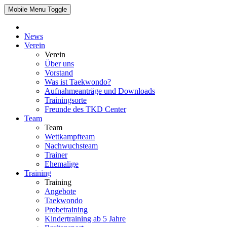
Mobile Menu Toggle
News
Verein
Verein
Über uns
Vorstand
Was ist Taekwondo?
Aufnahmeanträge und Downloads
Trainingsorte
Freunde des TKD Center
Team
Team
Wettkampfteam
Nachwuchsteam
Trainer
Ehemalige
Training
Training
Angebote
Taekwondo
Probetraining
Kindertraining ab 5 Jahre