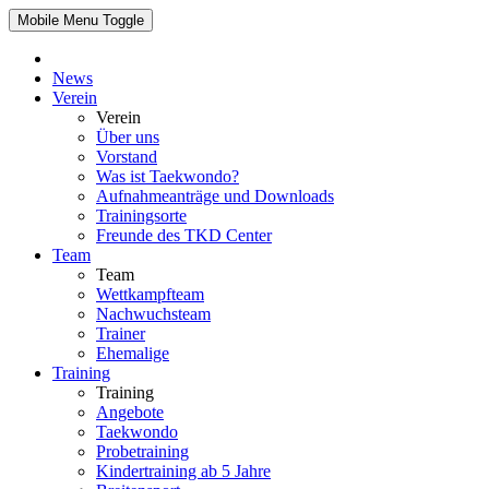
Mobile Menu Toggle
News
Verein
Verein
Über uns
Vorstand
Was ist Taekwondo?
Aufnahmeanträge und Downloads
Trainingsorte
Freunde des TKD Center
Team
Team
Wettkampfteam
Nachwuchsteam
Trainer
Ehemalige
Training
Training
Angebote
Taekwondo
Probetraining
Kindertraining ab 5 Jahre