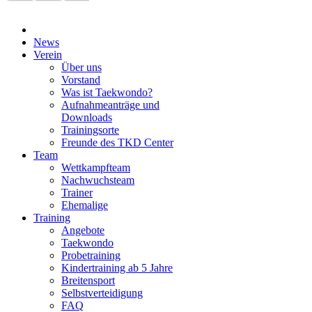
News
Verein
Über uns
Vorstand
Was ist Taekwondo?
Aufnahmeanträge und
Downloads
Trainingsorte
Freunde des TKD Center
Team
Wettkampfteam
Nachwuchsteam
Trainer
Ehemalige
Training
Angebote
Taekwondo
Probetraining
Kindertraining ab 5 Jahre
Breitensport
Selbstverteidigung
FAQ