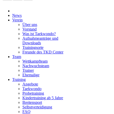
News
Verein
Über uns
Vorstand
Was ist Taekwondo?
Aufnahmeanträge und
Downloads
Trainingsorte
Freunde des TKD Center
Team
Wettkampfteam
Nachwuchsteam
Trainer
Ehemalige
Training
Angebote
Taekwondo
Probetraining
Kindertraining ab 5 Jahre
Breitensport
Selbstverteidigung
FAQ