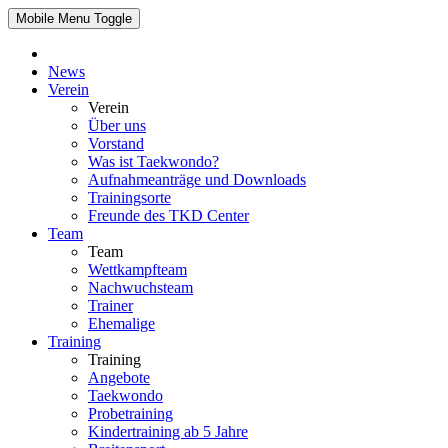
Mobile Menu Toggle
News
Verein
Verein
Über uns
Vorstand
Was ist Taekwondo?
Aufnahmeanträge und Downloads
Trainingsorte
Freunde des TKD Center
Team
Team
Wettkampfteam
Nachwuchsteam
Trainer
Ehemalige
Training
Training
Angebote
Taekwondo
Probetraining
Kindertraining ab 5 Jahre