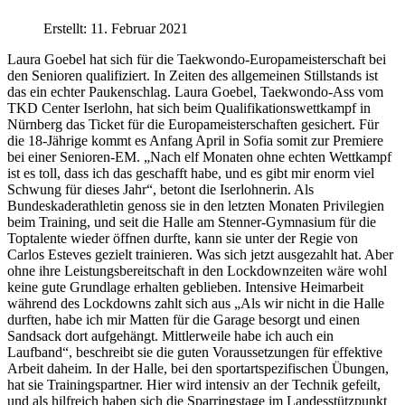
Erstellt: 11. Februar 2021
Laura Goebel hat sich für die Taekwondo-Europameisterschaft bei
den Senioren qualifiziert. In Zeiten des allgemeinen Stillstands ist
das ein echter Paukenschlag. Laura Goebel, Taekwondo-Ass vom
TKD Center Iserlohn, hat sich beim Qualifikationswettkampf in
Nürnberg das Ticket für die Europameisterschaften gesichert. Für
die 18-Jährige kommt es Anfang April in Sofia somit zur Premiere
bei einer Senioren-EM. „Nach elf Monaten ohne echten Wettkampf
ist es toll, dass ich das geschafft habe, und es gibt mir enorm viel
Schwung für dieses Jahr“, betont die Iserlohnerin. Als
Bundeskaderathletin genoss sie in den letzten Monaten Privilegien
beim Training, und seit die Halle am Stenner-Gymnasium für die
Toptalente wieder öffnen durfte, kann sie unter der Regie von
Carlos Esteves gezielt trainieren. Was sich jetzt ausgezahlt hat. Aber
ohne ihre Leistungsbereitschaft in den Lockdownzeiten wäre wohl
keine gute Grundlage erhalten geblieben. Intensive Heimarbeit
während des Lockdowns zahlt sich aus „Als wir nicht in die Halle
durften, habe ich mir Matten für die Garage besorgt und einen
Sandsack dort aufgehängt. Mittlerweile habe ich auch ein
Laufband“, beschreibt sie die guten Voraussetzungen für effektive
Arbeit daheim. In der Halle, bei den sportartspezifischen Übungen,
hat sie Trainingspartner. Hier wird intensiv an der Technik gefeilt,
und als hilfreich haben sich die Sparringstage im Landesstützpunkt