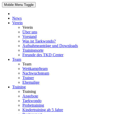
Mobile Menu Toggle
News
Verein
Verein
Über uns
Vorstand
Was ist Taekwondo?
Aufnahmeanträge und Downloads
Trainingsorte
Freunde des TKD Center
Team
Team
Wettkampfteam
Nachwuchsteam
Trainer
Ehemalige
Training
Training
Angebote
Taekwondo
Probetraining
Kindertraining ab 5 Jahre