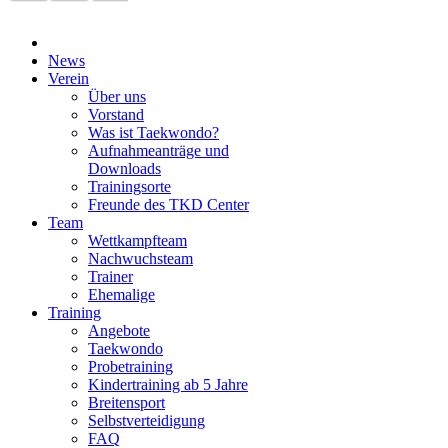
News
Verein
Über uns
Vorstand
Was ist Taekwondo?
Aufnahmeanträge und
Downloads
Trainingsorte
Freunde des TKD Center
Team
Wettkampfteam
Nachwuchsteam
Trainer
Ehemalige
Training
Angebote
Taekwondo
Probetraining
Kindertraining ab 5 Jahre
Breitensport
Selbstverteidigung
FAQ