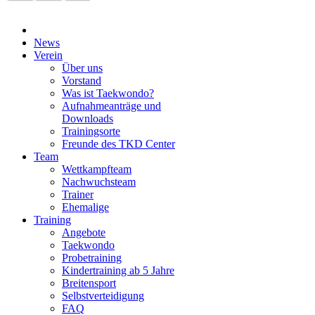
News
Verein
Über uns
Vorstand
Was ist Taekwondo?
Aufnahmeanträge und
Downloads
Trainingsorte
Freunde des TKD Center
Team
Wettkampfteam
Nachwuchsteam
Trainer
Ehemalige
Training
Angebote
Taekwondo
Probetraining
Kindertraining ab 5 Jahre
Breitensport
Selbstverteidigung
FAQ