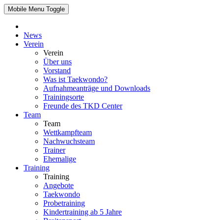
Mobile Menu Toggle
News
Verein
Verein
Über uns
Vorstand
Was ist Taekwondo?
Aufnahmeanträge und Downloads
Trainingsorte
Freunde des TKD Center
Team
Team
Wettkampfteam
Nachwuchsteam
Trainer
Ehemalige
Training
Training
Angebote
Taekwondo
Probetraining
Kindertraining ab 5 Jahre