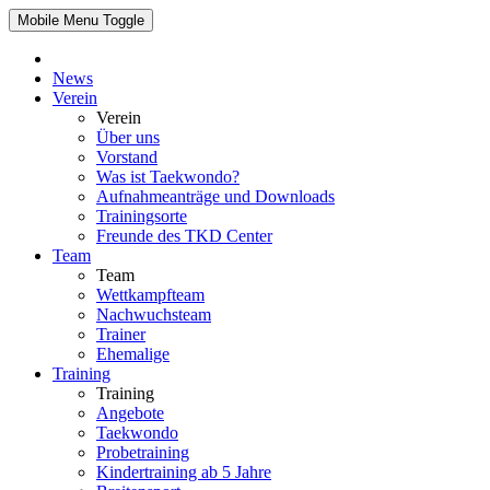
Mobile Menu Toggle
News
Verein
Verein
Über uns
Vorstand
Was ist Taekwondo?
Aufnahmeanträge und Downloads
Trainingsorte
Freunde des TKD Center
Team
Team
Wettkampfteam
Nachwuchsteam
Trainer
Ehemalige
Training
Training
Angebote
Taekwondo
Probetraining
Kindertraining ab 5 Jahre