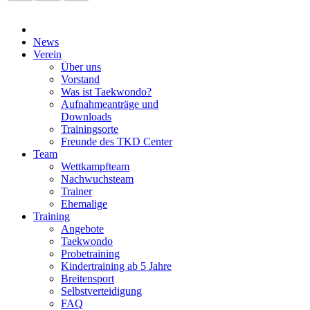
News
Verein
Über uns
Vorstand
Was ist Taekwondo?
Aufnahmeanträge und
Downloads
Trainingsorte
Freunde des TKD Center
Team
Wettkampfteam
Nachwuchsteam
Trainer
Ehemalige
Training
Angebote
Taekwondo
Probetraining
Kindertraining ab 5 Jahre
Breitensport
Selbstverteidigung
FAQ