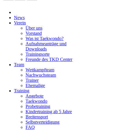
News
Verein
Über uns
Vorstand
Was ist Taekwondo?
Aufnahmeanträge und
Downloads
Trainingsorte
Freunde des TKD Center
Team
Wettkampfteam
Nachwuchsteam
Trainer
Ehemalige
Training
Angebote
Taekwondo
Probetraining
Kindertraining ab 5 Jahre
Breitensport
Selbstverteidigung
FAQ