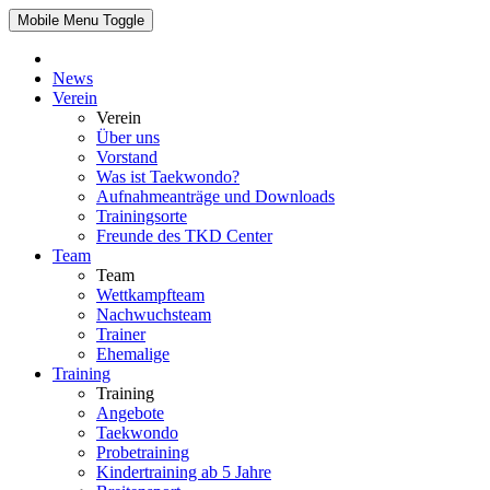
Mobile Menu Toggle
News
Verein
Verein
Über uns
Vorstand
Was ist Taekwondo?
Aufnahmeanträge und Downloads
Trainingsorte
Freunde des TKD Center
Team
Team
Wettkampfteam
Nachwuchsteam
Trainer
Ehemalige
Training
Training
Angebote
Taekwondo
Probetraining
Kindertraining ab 5 Jahre