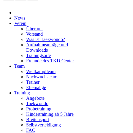
News
Verein
Über uns
Vorstand
Was ist Taekwondo?
Aufnahmeanträge und
Downloads
Trainingsorte
Freunde des TKD Center
Team
Wettkampfteam
Nachwuchsteam
Trainer
Ehemalige
Training
Angebote
Taekwondo
Probetraining
Kindertraining ab 5 Jahre
Breitensport
Selbstverteidigung
FAQ