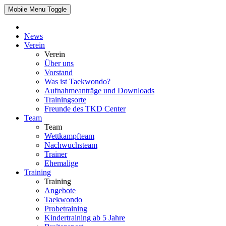
Mobile Menu Toggle
News
Verein
Verein
Über uns
Vorstand
Was ist Taekwondo?
Aufnahmeanträge und Downloads
Trainingsorte
Freunde des TKD Center
Team
Team
Wettkampfteam
Nachwuchsteam
Trainer
Ehemalige
Training
Training
Angebote
Taekwondo
Probetraining
Kindertraining ab 5 Jahre