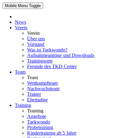
Mobile Menu Toggle
News
Verein
Verein
Über uns
Vorstand
Was ist Taekwondo?
Aufnahmeanträge und Downloads
Trainingsorte
Freunde des TKD Center
Team
Team
Wettkampfteam
Nachwuchsteam
Trainer
Ehemalige
Training
Training
Angebote
Taekwondo
Probetraining
Kindertraining ab 5 Jahre