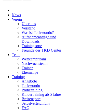
News
Verein
Über uns
Vorstand
Was ist Taekwondo?
Aufnahmeanträge und
Downloads
Trainingsorte
Freunde des TKD Center
Team
Wettkampfteam
Nachwuchsteam
Trainer
Ehemalige
Training
Angebote
Taekwondo
Probetraining
Kindertraining ab 5 Jahre
Breitensport
Selbstverteidigung
FAQ