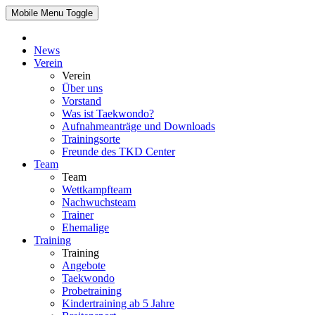
Mobile Menu Toggle
News
Verein
Verein
Über uns
Vorstand
Was ist Taekwondo?
Aufnahmeanträge und Downloads
Trainingsorte
Freunde des TKD Center
Team
Team
Wettkampfteam
Nachwuchsteam
Trainer
Ehemalige
Training
Training
Angebote
Taekwondo
Probetraining
Kindertraining ab 5 Jahre