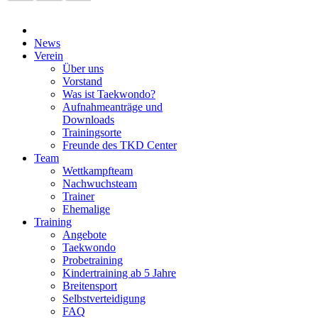
News
Verein
Über uns
Vorstand
Was ist Taekwondo?
Aufnahmeanträge und
Downloads
Trainingsorte
Freunde des TKD Center
Team
Wettkampfteam
Nachwuchsteam
Trainer
Ehemalige
Training
Angebote
Taekwondo
Probetraining
Kindertraining ab 5 Jahre
Breitensport
Selbstverteidigung
FAQ