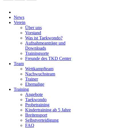
News
Verein
Über uns
Vorstand
Was ist Taekwondo?
Aufnahmeanträge und
Downloads
Trainingsorte
Freunde des TKD Center
Team
Wettkampfteam
Nachwuchsteam
Trainer
Ehemalige
Training
Angebote
Taekwondo
Probetraining
Kindertraining ab 5 Jahre
Breitensport
Selbstverteidigung
FAQ