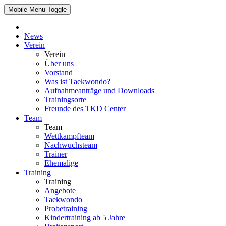
Mobile Menu Toggle
News
Verein
Verein
Über uns
Vorstand
Was ist Taekwondo?
Aufnahmeanträge und Downloads
Trainingsorte
Freunde des TKD Center
Team
Team
Wettkampfteam
Nachwuchsteam
Trainer
Ehemalige
Training
Training
Angebote
Taekwondo
Probetraining
Kindertraining ab 5 Jahre