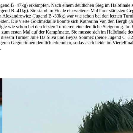
gend B -47kg) erkämpfen. Nach einem deutlichen Sieg im Halbfinale set
gend B -41kg). Sie stand im Finale ein weiteres Mal ihrer stärksten 
Alexandrowicz (Jugend B -33kg) war wie schon bei den letzten Turniere
heiden. Die vierte Goldmedaille konnte sich Katharina Van den Bergh (J
e wie schon bei den letzten Turnieren eine deutliche Steigerung. Im 
zum ersten Mal auf der Kampfmatte. Sie musste sich im Halbfinale de
 diesem Turnier Julie Da Silva und Beyza Sönmez (beide Jugend C -32k
geren Gegnerinnen deutlich erkennbar, sodass sich beide im Viertelfin
.