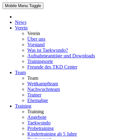
Mobile Menu Toggle
News
Verein
Verein
Über uns
Vorstand
Was ist Taekwondo?
Aufnahmeanträge und Downloads
Trainingsorte
Freunde des TKD Center
Team
Team
Wettkampfteam
Nachwuchsteam
Trainer
Ehemalige
Training
Training
Angebote
Taekwondo
Probetraining
Kindertraining ab 5 Jahre