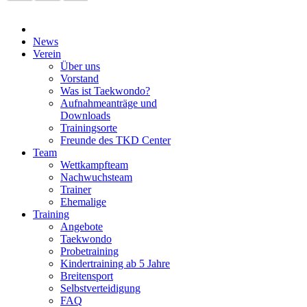
News
Verein
Über uns
Vorstand
Was ist Taekwondo?
Aufnahmeanträge und
Downloads
Trainingsorte
Freunde des TKD Center
Team
Wettkampfteam
Nachwuchsteam
Trainer
Ehemalige
Training
Angebote
Taekwondo
Probetraining
Kindertraining ab 5 Jahre
Breitensport
Selbstverteidigung
FAQ