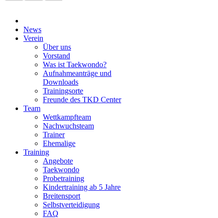
News
Verein
Über uns
Vorstand
Was ist Taekwondo?
Aufnahmeanträge und
Downloads
Trainingsorte
Freunde des TKD Center
Team
Wettkampfteam
Nachwuchsteam
Trainer
Ehemalige
Training
Angebote
Taekwondo
Probetraining
Kindertraining ab 5 Jahre
Breitensport
Selbstverteidigung
FAQ