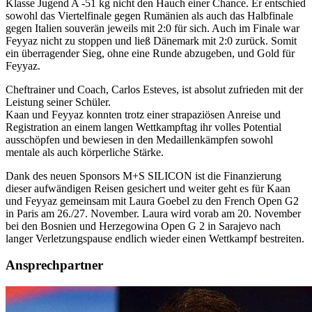
Klasse Jugend A -51 kg nicht den Hauch einer Chance. Er entschied
sowohl das Viertelfinale gegen Rumänien als auch das Halbfinale
gegen Italien souverän jeweils mit 2:0 für sich. Auch im Finale war
Feyyaz nicht zu stoppen und ließ Dänemark mit 2:0 zurück. Somit
ein überragender Sieg, ohne eine Runde abzugeben, und Gold für
Feyyaz.
Cheftrainer und Coach, Carlos Esteves, ist absolut zufrieden mit der
Leistung seiner Schüler.
Kaan und Feyyaz konnten trotz einer strapaziösen Anreise und
Registration an einem langen Wettkampftag ihr volles Potential
ausschöpfen und bewiesen in den Medaillenkämpfen sowohl
mentale als auch körperliche Stärke.
Dank des neuen Sponsors M+S SILICON ist die Finanzierung
dieser aufwändigen Reisen gesichert und weiter geht es für Kaan
und Feyyaz gemeinsam mit Laura Goebel zu den French Open G2
in Paris am 26./27. November. Laura wird vorab am 20. November
bei den Bosnien und Herzegowina Open G 2 in Sarajevo nach
langer Verletzungspause endlich wieder einen Wettkampf bestreiten.
Ansprechpartner