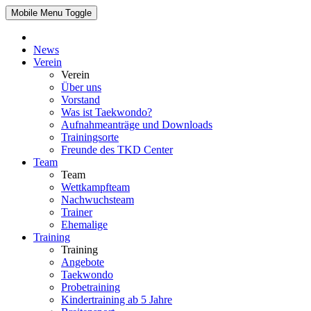
Mobile Menu Toggle
News
Verein
Verein
Über uns
Vorstand
Was ist Taekwondo?
Aufnahmeanträge und Downloads
Trainingsorte
Freunde des TKD Center
Team
Team
Wettkampfteam
Nachwuchsteam
Trainer
Ehemalige
Training
Training
Angebote
Taekwondo
Probetraining
Kindertraining ab 5 Jahre