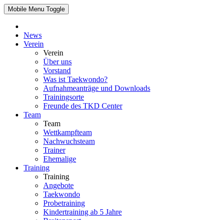
Mobile Menu Toggle
News
Verein
Verein
Über uns
Vorstand
Was ist Taekwondo?
Aufnahmeanträge und Downloads
Trainingsorte
Freunde des TKD Center
Team
Team
Wettkampfteam
Nachwuchsteam
Trainer
Ehemalige
Training
Training
Angebote
Taekwondo
Probetraining
Kindertraining ab 5 Jahre