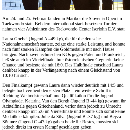
Am 24. und 25. Februar fanden in Maribor die Slovenia Open im
Taekwondo statt. Bei dem international stark besetzten Turnier
nahmen vier Athletinnen des Taekwondo Center Iserlohn E.V. statt.
Laura Goebel (Jugend A –49 kg), die für die deutsche
Nationalmannschaft startete, zeigte eine starke Leistung und konnte
nach fünf starken Kämpfen die Goldmedaille mit nach Hause
bringen. Nach zwei technischen KOs gegen Polen und Frankreich,
ließ sie auch im Viertelfinale ihrer österreichischen Gegnerin keine
Chance und besiegte sie mit 16:0. Das Halbfinale entschied Laura
denkbar knapp in der Verlängerung nach einem Gleichstand von
10:10 für sich.
Den Finalkampf gewann Laura dann wieder deutlich mit 14:5 und
belegte hochverdient den ersten Platz – ein weitere Schritt in
Richtung Weltmeisterschaft und Qualifikation für die Jugend
Olympiade. Katarina Van den Bergh (Jugend B -44 kg) gewann ihr
Achtelfinale gegen Griechenland, verlor dann jedoch zu Unrecht
denkbar knapp mit 5:6 im Viertelfinale und konnte sich somit keine
Medaille erkämpfen. Julie da Silva (Jugend B -37 kg) und Beyza
Sönmez (Jugend C -43 kg) gaben beide ihr Bestes, mussten sich
jedoch direkt im ersten Kampf geschlagen geben.