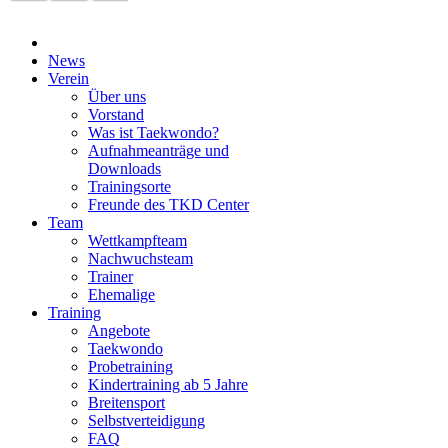
News
Verein
Über uns
Vorstand
Was ist Taekwondo?
Aufnahmeanträge und
Downloads
Trainingsorte
Freunde des TKD Center
Team
Wettkampfteam
Nachwuchsteam
Trainer
Ehemalige
Training
Angebote
Taekwondo
Probetraining
Kindertraining ab 5 Jahre
Breitensport
Selbstverteidigung
FAQ