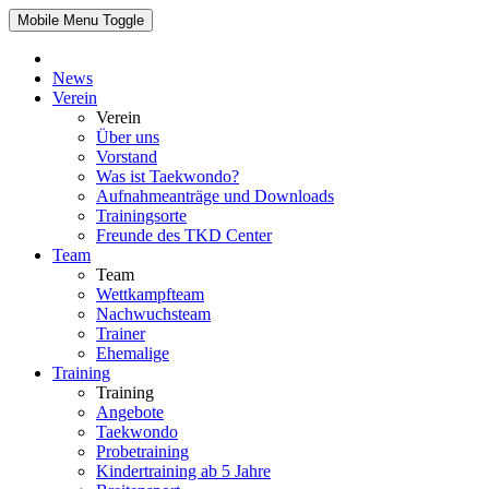
Mobile Menu Toggle
News
Verein
Verein
Über uns
Vorstand
Was ist Taekwondo?
Aufnahmeanträge und Downloads
Trainingsorte
Freunde des TKD Center
Team
Team
Wettkampfteam
Nachwuchsteam
Trainer
Ehemalige
Training
Training
Angebote
Taekwondo
Probetraining
Kindertraining ab 5 Jahre