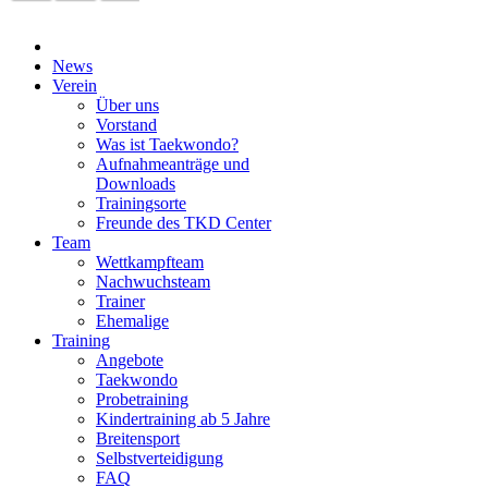
News
Verein
Über uns
Vorstand
Was ist Taekwondo?
Aufnahmeanträge und
Downloads
Trainingsorte
Freunde des TKD Center
Team
Wettkampfteam
Nachwuchsteam
Trainer
Ehemalige
Training
Angebote
Taekwondo
Probetraining
Kindertraining ab 5 Jahre
Breitensport
Selbstverteidigung
FAQ