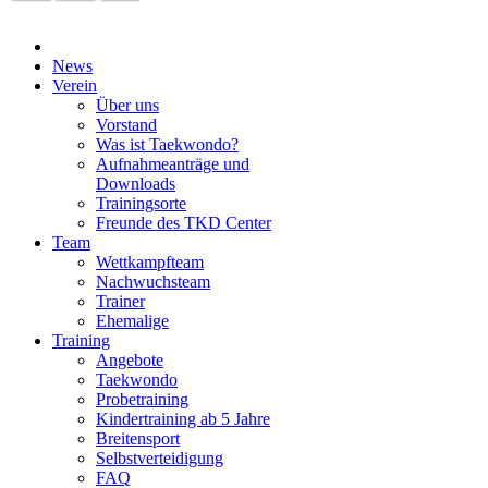
News
Verein
Über uns
Vorstand
Was ist Taekwondo?
Aufnahmeanträge und
Downloads
Trainingsorte
Freunde des TKD Center
Team
Wettkampfteam
Nachwuchsteam
Trainer
Ehemalige
Training
Angebote
Taekwondo
Probetraining
Kindertraining ab 5 Jahre
Breitensport
Selbstverteidigung
FAQ