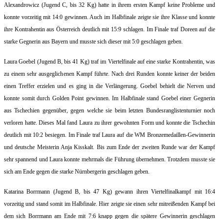
Alexandrowicz (Jugend C, bis 32 Kg) hatte in ihrem ersten Kampf keine Probleme und
konnte vorzeitig mit 14:0 gewinnen. Auch im Halbfinale zeigte sie ihre Klasse und konnte
ihre Kontrahentin aus Österreich deutlich mit 15:9 schlagen. Im Finale traf Doreen auf die
starke Gegnerin aus Bayern und musste sich dieser mit 5:0 geschlagen geben.
Laura Goebel (Jugend B, bis 41 Kg) traf im Viertelfinale auf eine starke Kontrahentin, was
zu einem sehr ausgeglichenen Kampf führte. Nach drei Runden konnte keiner der beiden
einen Treffer erzielen und es ging in die Verlängerung. Goebel behielt die Nerven und
konnte somit durch Golden Point gewinnen. Im Halbfinale stand Goebel einer Gegnerin
aus Tschechien gegenüber, gegen welche sie beim letzten Bundesranglistenturnier noch
verloren hatte. Dieses Mal fand Laura zu ihrer gewohnten Form und konnte die Tschechin
deutlich mit 10:2 besiegen. Im Finale traf Laura auf die WM Bronzemedaillen-Gewinnerin
und deutsche Meisterin Anja Kisskalt. Bis zum Ende der zweiten Runde war der Kampf
sehr spannend und Laura konnte mehrmals die Führung übernehmen. Trotzdem musste sie
sich am Ende gegen die starke Nürnbergerin geschlagen geben.
Katarina Borrmann (Jugend B, bis 47 Kg) gewann ihren Viertelfinalkampf mit 16:4
vorzeitig und stand somit im Halbfinale. Hier zeigte sie einen sehr mitreißenden Kampf bei
dem sich Borrmann am Ende mit 7:6 knapp gegen die spätere Gewinnerin geschlagen