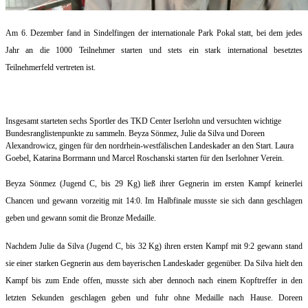
Am 6. Dezember fand in Sindelfingen der internationale Park Pokal statt, bei dem jedes
Jahr an die 1000 Teilnehmer starten und stets ein stark international besetztes
Teilnehmerfeld vertreten ist.
Insgesamt starteten sechs Sportler des TKD Center Iserlohn und versuchten wichtige
Bundesranglistenpunkte zu sammeln. Beyza Sönmez, Julie da Silva und Doreen
Alexandrowicz, gingen für den nordrhein-westfälischen Landeskader an den Start. Laura
Goebel, Katarina Borrmann und Marcel Roschanski starten für den Iserlohner Verein.
Beyza Sönmez (Jugend C, bis 29 Kg) ließ ihrer Gegnerin im ersten Kampf keinerlei
Chancen und gewann vorzeitig mit 14:0. Im Halbfinale musste sie sich dann geschlagen
geben und gewann somit die Bronze Medaille.
Nachdem Julie da Silva (Jugend C, bis 32 Kg) ihren ersten Kampf mit 9:2 gewann stand
sie einer starken Gegnerin aus dem bayerischen Landeskader gegenüber. Da Silva hielt den
Kampf bis zum Ende offen, musste sich aber dennoch nach einem Kopftreffer in den
letzten Sekunden geschlagen geben und fuhr ohne Medaille nach Hause. Doreen