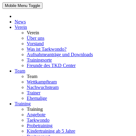
Mobile Menu Toggle
News
Verein
Verein
Über uns
Vorstand
Was ist Taekwondo?
Aufnahmeanträge und Downloads
Trainingsorte
Freunde des TKD Center
Team
Team
Wettkampfteam
Nachwuchsteam
Trainer
Ehemalige
Training
Training
Angebote
Taekwondo
Probetraining
Kindertraining ab 5 Jahre