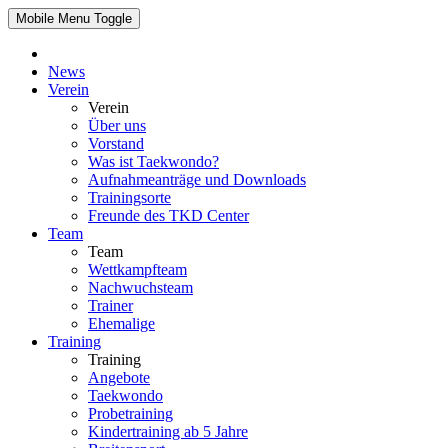
Mobile Menu Toggle
News
Verein
Verein
Über uns
Vorstand
Was ist Taekwondo?
Aufnahmeanträge und Downloads
Trainingsorte
Freunde des TKD Center
Team
Team
Wettkampfteam
Nachwuchsteam
Trainer
Ehemalige
Training
Training
Angebote
Taekwondo
Probetraining
Kindertraining ab 5 Jahre