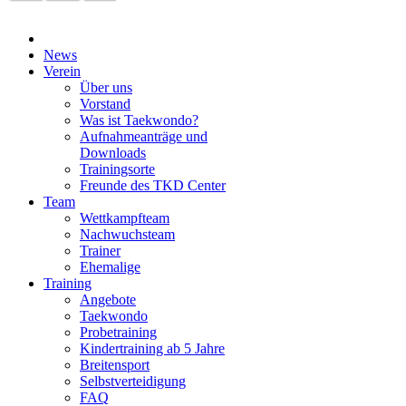
News
Verein
Über uns
Vorstand
Was ist Taekwondo?
Aufnahmeanträge und
Downloads
Trainingsorte
Freunde des TKD Center
Team
Wettkampfteam
Nachwuchsteam
Trainer
Ehemalige
Training
Angebote
Taekwondo
Probetraining
Kindertraining ab 5 Jahre
Breitensport
Selbstverteidigung
FAQ