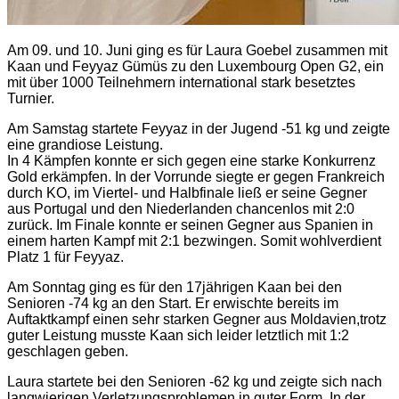
Am 09. und 10. Juni ging es für Laura Goebel zusammen mit
Kaan und Feyyaz Gümüs zu den Luxembourg Open G2, ein
mit über 1000 Teilnehmern international stark besetztes
Turnier.
Am Samstag startete Feyyaz in der Jugend -51 kg und zeigte
eine grandiose Leistung.
In 4 Kämpfen konnte er sich gegen eine starke Konkurrenz
Gold erkämpfen. In der Vorrunde siegte er gegen Frankreich
durch KO, im Viertel- und Halbfinale ließ er seine Gegner
aus Portugal und den Niederlanden chancenlos mit 2:0
zurück. Im Finale konnte er seinen Gegner aus Spanien in
einem harten Kampf mit 2:1 bezwingen. Somit wohlverdient
Platz 1 für Feyyaz.
Am Sonntag ging es für den 17jährigen Kaan bei den
Senioren -74 kg an den Start. Er erwischte bereits im
Auftaktkampf einen sehr starken Gegner aus Moldavien,trotz
guter Leistung musste Kaan sich leider letztlich mit 1:2
geschlagen geben.
Laura startete bei den Senioren -62 kg und zeigte sich nach
langwierigen Verletzungsproblemen in guter Form. In der