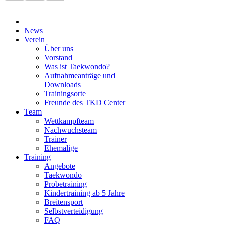
News
Verein
Über uns
Vorstand
Was ist Taekwondo?
Aufnahmeanträge und
Downloads
Trainingsorte
Freunde des TKD Center
Team
Wettkampfteam
Nachwuchsteam
Trainer
Ehemalige
Training
Angebote
Taekwondo
Probetraining
Kindertraining ab 5 Jahre
Breitensport
Selbstverteidigung
FAQ