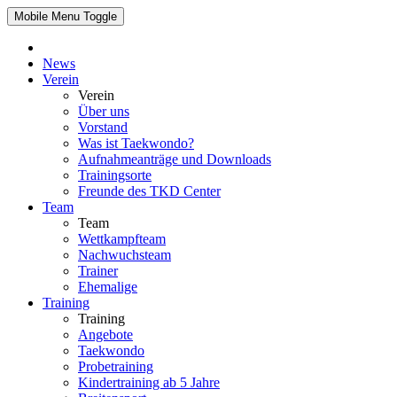
Mobile Menu Toggle
News
Verein
Verein
Über uns
Vorstand
Was ist Taekwondo?
Aufnahmeanträge und Downloads
Trainingsorte
Freunde des TKD Center
Team
Team
Wettkampfteam
Nachwuchsteam
Trainer
Ehemalige
Training
Training
Angebote
Taekwondo
Probetraining
Kindertraining ab 5 Jahre