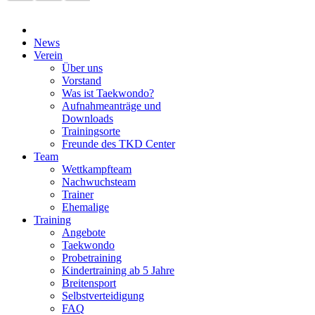
News
Verein
Über uns
Vorstand
Was ist Taekwondo?
Aufnahmeanträge und
Downloads
Trainingsorte
Freunde des TKD Center
Team
Wettkampfteam
Nachwuchsteam
Trainer
Ehemalige
Training
Angebote
Taekwondo
Probetraining
Kindertraining ab 5 Jahre
Breitensport
Selbstverteidigung
FAQ