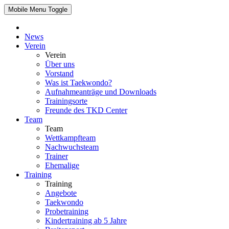
Mobile Menu Toggle
News
Verein
Verein
Über uns
Vorstand
Was ist Taekwondo?
Aufnahmeanträge und Downloads
Trainingsorte
Freunde des TKD Center
Team
Team
Wettkampfteam
Nachwuchsteam
Trainer
Ehemalige
Training
Training
Angebote
Taekwondo
Probetraining
Kindertraining ab 5 Jahre