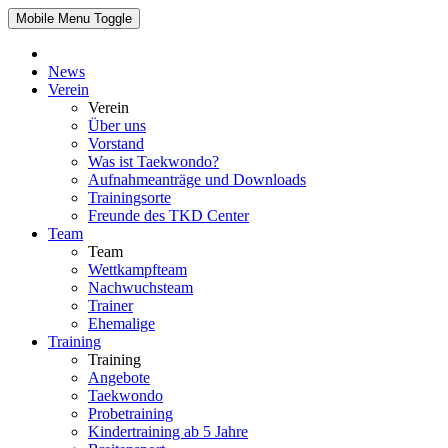
Mobile Menu Toggle
News
Verein
Verein
Über uns
Vorstand
Was ist Taekwondo?
Aufnahmeanträge und Downloads
Trainingsorte
Freunde des TKD Center
Team
Team
Wettkampfteam
Nachwuchsteam
Trainer
Ehemalige
Training
Training
Angebote
Taekwondo
Probetraining
Kindertraining ab 5 Jahre