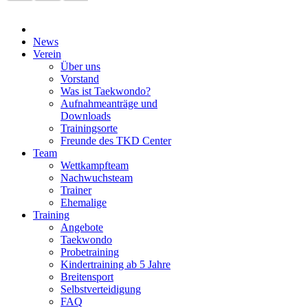
News
Verein
Über uns
Vorstand
Was ist Taekwondo?
Aufnahmeanträge und
Downloads
Trainingsorte
Freunde des TKD Center
Team
Wettkampfteam
Nachwuchsteam
Trainer
Ehemalige
Training
Angebote
Taekwondo
Probetraining
Kindertraining ab 5 Jahre
Breitensport
Selbstverteidigung
FAQ