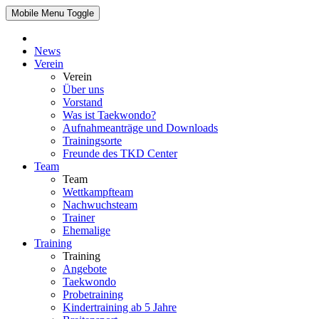
Mobile Menu Toggle
News
Verein
Verein
Über uns
Vorstand
Was ist Taekwondo?
Aufnahmeanträge und Downloads
Trainingsorte
Freunde des TKD Center
Team
Team
Wettkampfteam
Nachwuchsteam
Trainer
Ehemalige
Training
Training
Angebote
Taekwondo
Probetraining
Kindertraining ab 5 Jahre