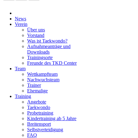
News
Verein
Über uns
Vorstand
Was ist Taekwondo?
Aufnahmeanträge und
Downloads
Trainingsorte
Freunde des TKD Center
Team
Wettkampfteam
Nachwuchsteam
Trainer
Ehemalige
Training
Angebote
Taekwondo
Probetraining
Kindertraining ab 5 Jahre
Breitensport
Selbstverteidigung
FAQ