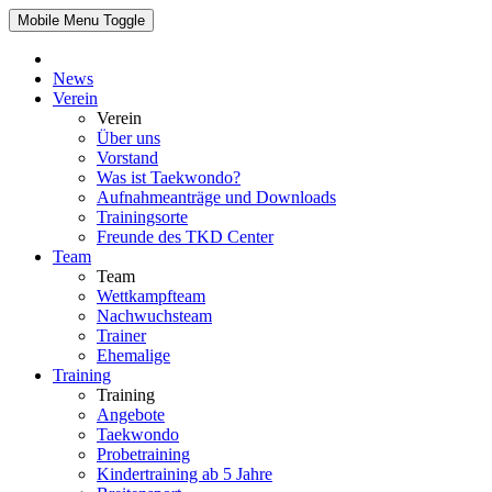
Mobile Menu Toggle
News
Verein
Verein
Über uns
Vorstand
Was ist Taekwondo?
Aufnahmeanträge und Downloads
Trainingsorte
Freunde des TKD Center
Team
Team
Wettkampfteam
Nachwuchsteam
Trainer
Ehemalige
Training
Training
Angebote
Taekwondo
Probetraining
Kindertraining ab 5 Jahre