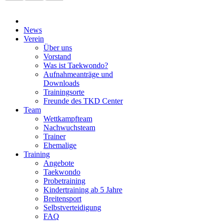
News
Verein
Über uns
Vorstand
Was ist Taekwondo?
Aufnahmeanträge und
Downloads
Trainingsorte
Freunde des TKD Center
Team
Wettkampfteam
Nachwuchsteam
Trainer
Ehemalige
Training
Angebote
Taekwondo
Probetraining
Kindertraining ab 5 Jahre
Breitensport
Selbstverteidigung
FAQ